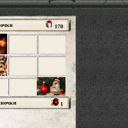
рочки
170
яночки
1