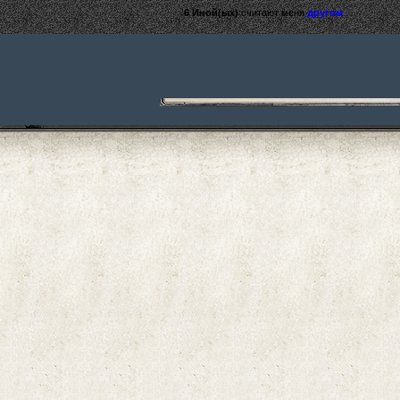
6 Иной(ых)
считают меня
другом
.