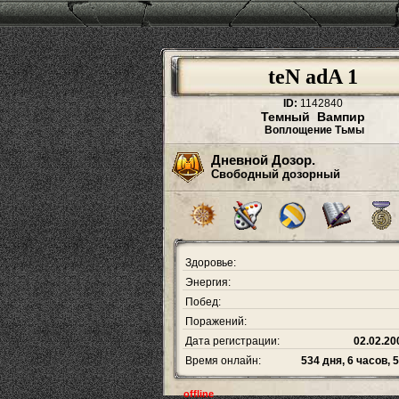
teN adA 1
ID:
1142840
Темный Вампир
Воплощение Тьмы
Дневной Дозор.
Свободный дозорный
Здоровье:
Энергия:
Побед:
Поражений:
Дата регистрации:
02.02.20
Время онлайн:
534 дня, 6 часов, 
offline