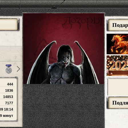
Пода
444
1836
14853
Подл
7177
09 18:14
59 минут