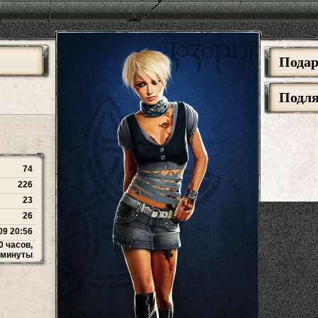
Пода
Подл
74
226
23
26
09 20:56
0 часов,
 минуты