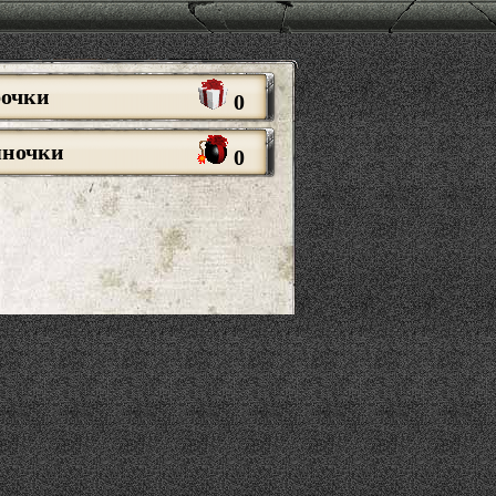
рочки
0
яночки
0