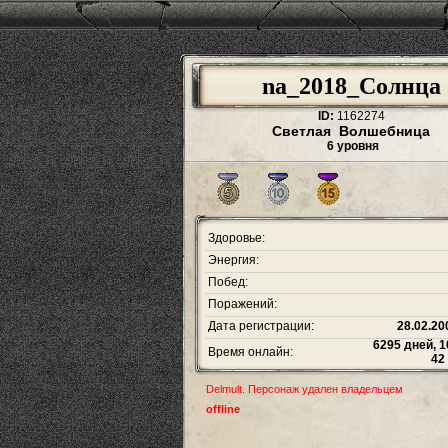
na_2018_Солнца
ID:
1162274
Светлая Волшебница
6 уровня
Здоровье:
Энергия:
Побед:
Поражений:
Дата регистрации:
28.02.20
6295 дней, 1
Время онлайн:
42
Delmult. Персонаж удален владельцем
offline