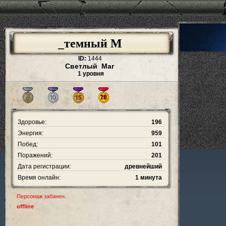
_темный М
ID:
1444
Светлый Маг
1 уровня
Здоровье:
196
Энергия:
959
Побед:
101
Поражений:
201
Дата регистрации:
древнейший
Время онлайн:
1 минута
Персонаж забанен.
offline