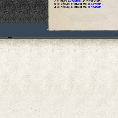
Я считаю
друзьями
14 Иного(ых).
5 Иной(ых)
считают меня
другом
.
3 Иной(ых)
считают меня
врагом
.