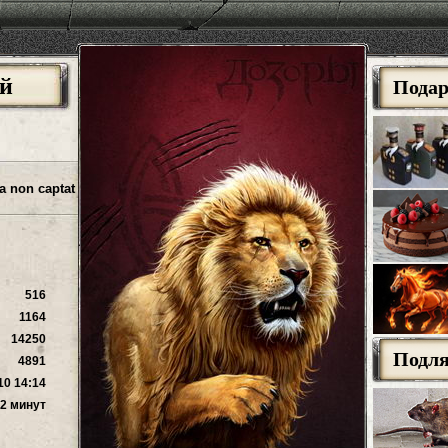
й
Пода
 non captat
516
1164
14250
Подл
4891
10 14:14
12 минут