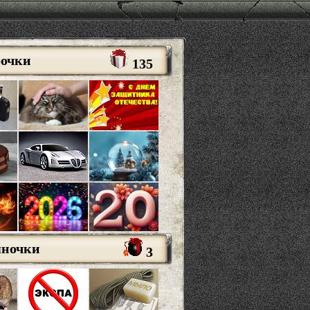
рочки
135
яночки
3