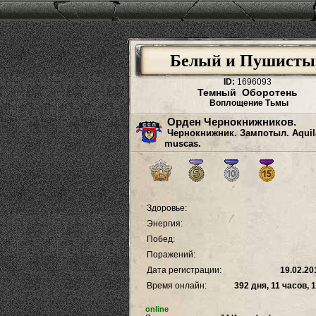
Белый и Пушисты
ID:
1696093
Темный Оборотень
Воплощение Тьмы
Орден Чернокнижников.
Чернокнижник. Зампотыл. Aquila
muscas.
Здоровье:
Энергия:
Побед:
Поражений:
Дата регистрации:
19.02.20
Время онлайн:
392 дня, 11 часов, 
online