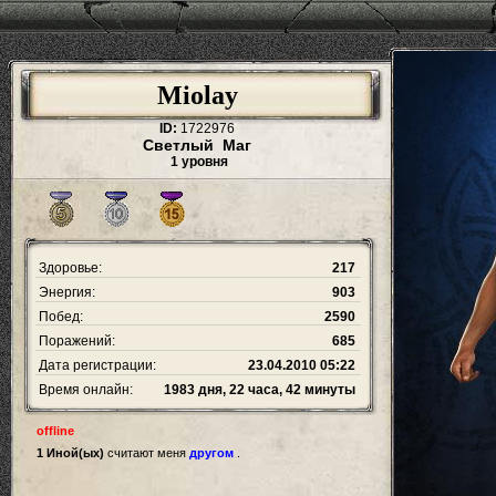
Miolay
ID:
1722976
Светлый Маг
1 уровня
Здоровье:
217
Энергия:
903
Побед:
2590
Поражений:
685
Дата регистрации:
23.04.2010 05:22
Время онлайн:
1983 дня, 22 часа, 42 минуты
offline
1 Иной(ых)
считают меня
другом
.