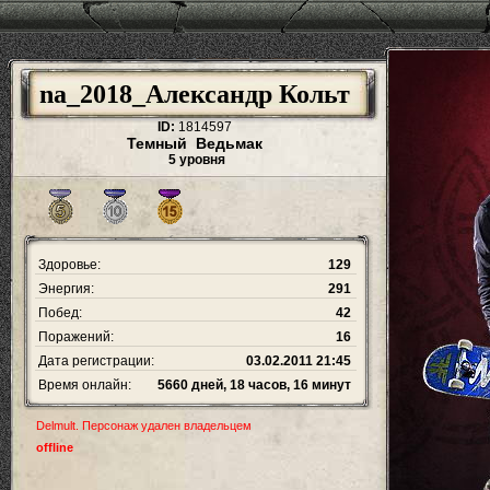
na_2018_Александр Кольт
ID:
1814597
Темный Ведьмак
5 уровня
Здоровье:
129
Энергия:
291
Побед:
42
Поражений:
16
Дата регистрации:
03.02.2011 21:45
Время онлайн:
5660 дней, 18 часов, 16 минут
Delmult. Персонаж удален владельцем
offline