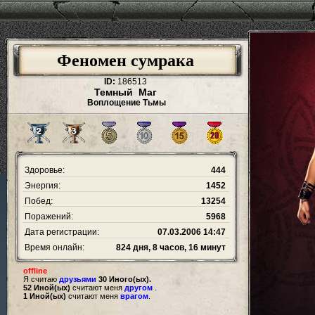
Феномен сумрака
ID:
186513
Темный Маг
Воплощение Тьмы
Здоровье:
444
Энергия:
1452
Побед:
13254
Поражений:
5968
Дата регистрации:
07.03.2006 14:47
Время онлайн:
824 дня, 8 часов, 16 минут
offline
Я считаю
друзьями
30 Иного(ых).
52 Иной(ых)
считают меня
другом
.
1 Иной(ых)
считают меня
врагом
.