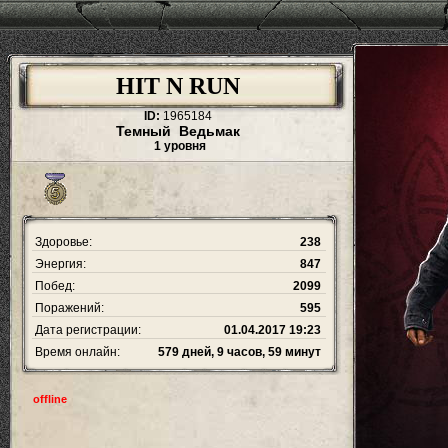
HIT N RUN
ID:
1965184
Темный Ведьмак
1 уровня
Здоровье:
238
Энергия:
847
Побед:
2099
Поражений:
595
Дата регистрации:
01.04.2017 19:23
Время онлайн:
579 дней, 9 часов, 59 минут
offline