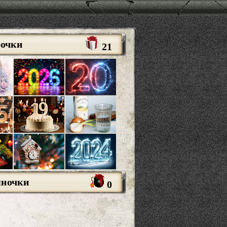
рочки
21
яночки
0