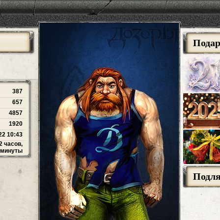
Пода
387
657
4857
1920
22 10:43
2 часов,
 минуты
Подл