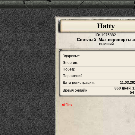
Hatty
ID:
1975882
Светлый Маг-перевертыш
высший
Здоровье:
Энергия:
Побед:
Поражений:
Дата регистрации:
11.03.20
860 дней, 1
Время онлайн:
54
offline