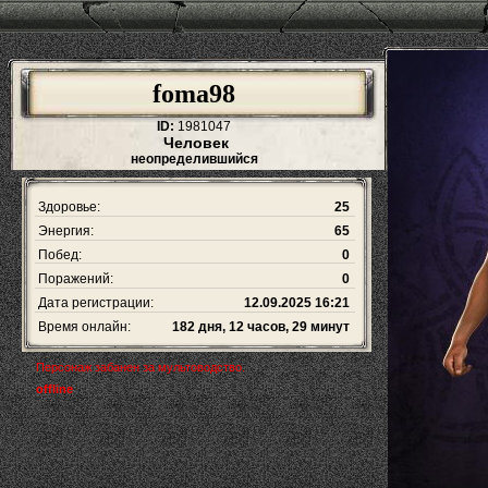
foma98
ID:
1981047
Человек
неопределившийся
Здоровье:
25
Энергия:
65
Побед:
0
Поражений:
0
Дата регистрации:
12.09.2025 16:21
Время онлайн:
182 дня, 12 часов, 29 минут
Персонаж забанен за мультоводство.
offline