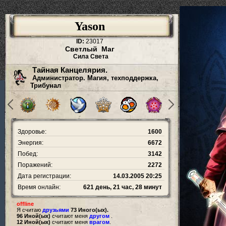
Yason
ID:
23017
Светлый Маг
Сила Света
Тайная Канцелярия.
Администратор. Магия, техподдержка,
Трибунал
Здоровье:
1600
Энергия:
6672
Побед:
3142
Поражений:
2272
Дата регистрации:
14.03.2005 20:25
Время онлайн:
621 день, 21 час, 28 минут
offline
Я считаю
друзьями
73 Иного(ых).
96 Иной(ых)
считают меня
другом
.
12 Иной(ых)
считают меня
врагом
.