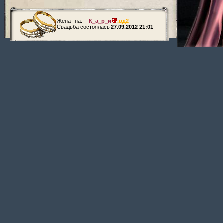
Женат на:
К_а_р_и
,
вд2
Свадьба состоялась
27.09.2012 21:01