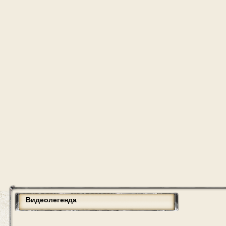
Видеолегенда