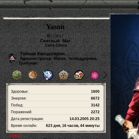
Yason
ID:
23017
Светлый Маг
Сила Света
Тайная Канцелярия.
Администратор. Магия, техподдержка,
Трибунал
Здоровье:
1600
Энергия:
6672
Побед:
3142
Поражений:
2272
Дата регистрации:
14.03.2005 20:25
Время онлайн:
623 дня, 16 часов, 44 минуты
offline