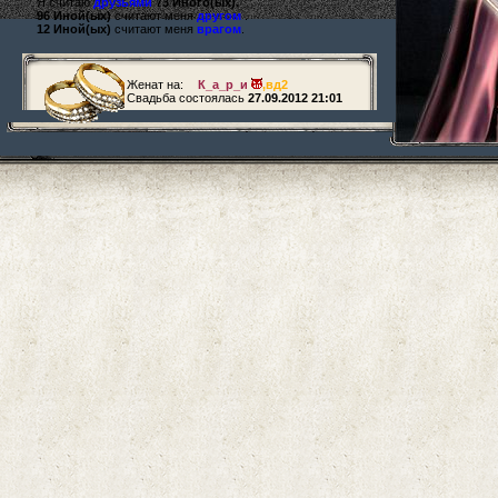
Я считаю
друзьями
73 Иного(ых).
96 Иной(ых)
считают меня
другом
.
12 Иной(ых)
считают меня
врагом
.
Женат на:
К_а_р_и
,
вд2
Свадьба состоялась
27.09.2012 21:01