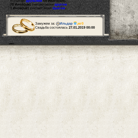
Я считаю
друзьями
69 Иного(ых).
78 Иной(ых)
считают меня
другом
.
1 Иной(ых)
считают меня
врагом
.
Замужем за:
Ильдар
,
мг0
Свадьба состоялась
27.01.2019 00:00