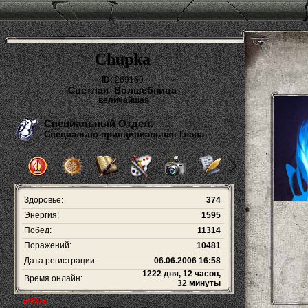
Chupka
ID:
269160
Светлая Волшебница
величайшая
Специальный Отдел.
Специально-принципиальная Глава
Здоровье:
374
Энергия:
1595
Побед:
11314
Поражений:
10481
Дата регистрации:
06.06.2006 16:58
1222 дня, 12 часов,
Время онлайн:
32 минуты
offline