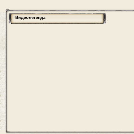
Видеолегенда