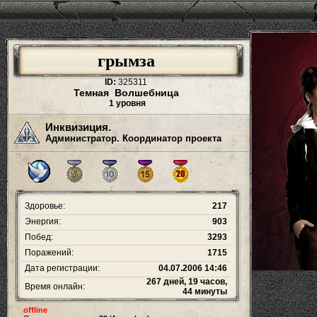
грымза
ID:
325311
Темная Волшебница
1 уровня
Инквизиция.
Администратор. Координатор проекта
Здоровье:
217
Энергия:
903
Побед:
3293
Поражений:
1715
Дата регистрации:
04.07.2006 14:46
267 дней, 19 часов,
Время онлайн:
44 минуты
offline