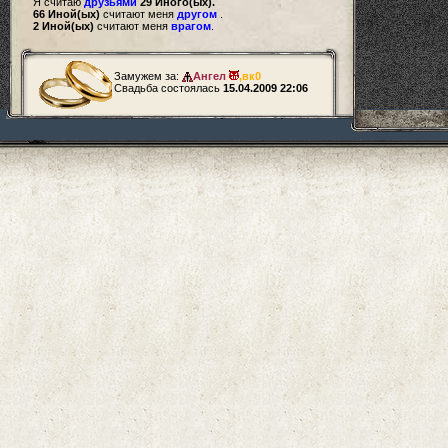
Я считаю
друзьями
29 Иного(ых).
66 Иной(ых)
считают меня
другом
.
2 Иной(ых)
считают меня
врагом
.
Замужем за:
Ангел
,
вк0
Свадьба состоялась
15.04.2009 22:06