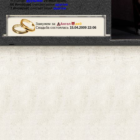
Я считаю
друзьями
29 Иного(ых).
66 Иной(ых)
считают меня
другом
.
2 Иной(ых)
считают меня
врагом
.
Замужем за:
Ангел
,
вк0
Свадьба состоялась
15.04.2009 22:06