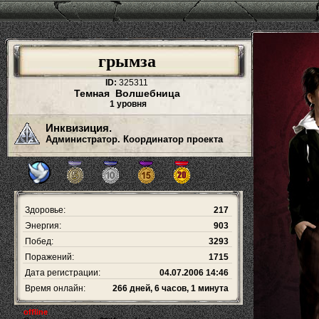
грымза
ID:
325311
Темная Волшебница
1 уровня
Инквизиция.
Администратор. Координатор проекта
Здоровье:
217
Энергия:
903
Побед:
3293
Поражений:
1715
Дата регистрации:
04.07.2006 14:46
Время онлайн:
266 дней, 6 часов, 1 минута
offline