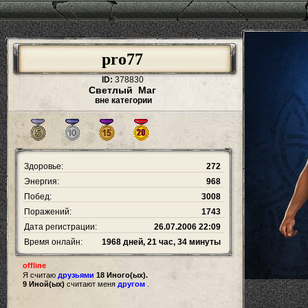
pro77
ID:
378830
Светлый Маг
вне категории
Здоровье:
272
Энергия:
968
Побед:
3008
Поражений:
1743
Дата регистрации:
26.07.2006 22:09
Время онлайн:
1968 дней, 21 час, 34 минуты
offline
Я считаю
друзьями
18 Иного(ых).
9 Иной(ых)
считают меня
другом
.