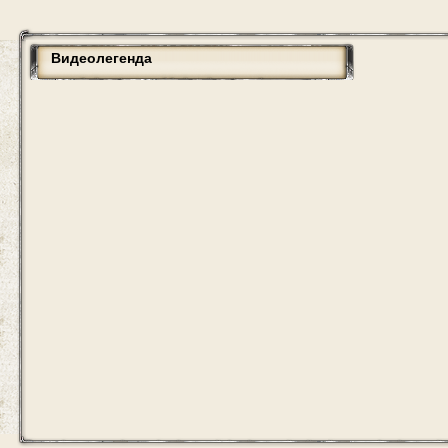
Видеолегенда