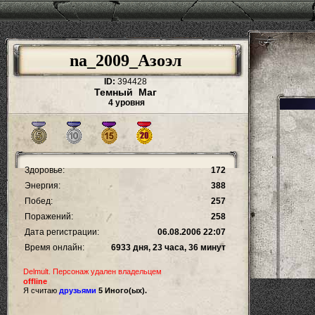
na_2009_Азоэл
ID:
394428
Темный Маг
4 уровня
Здоровье:
172
Энергия:
388
Побед:
257
Поражений:
258
Дата регистрации:
06.08.2006 22:07
Время онлайн:
6933 дня, 23 часа, 36 минут
Delmult. Персонаж удален владельцем
offline
Я считаю
друзьями
5 Иного(ых).