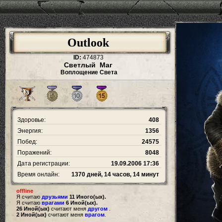
Outlook
ID:
474873
Светлый Маг
Воплощение Света
Здоровье:
408
Энергия:
1356
Побед:
24575
Поражений:
8048
Дата регистрации:
19.09.2006 17:36
Время онлайн:
1370 дней, 14 часов, 14 минут
offline
Я считаю
друзьями
11 Иного(ых).
Я считаю
врагами
6 Иной(ых).
26 Иной(ых)
считают меня
другом
.
2 Иной(ых)
считают меня
врагом
.