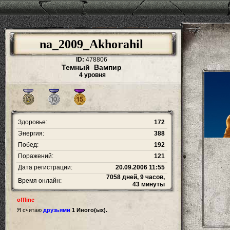
na_2009_Akhorahil
ID:
478806
Темный Вампир
4 уровня
Здоровье:
172
Энергия:
388
Побед:
192
Поражений:
121
Дата регистрации:
20.09.2006 11:55
7058 дней, 9 часов,
Время онлайн:
43 минуты
offline
Я считаю
друзьями
1 Иного(ых).