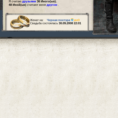
Я считаю
друзьями
36 Иного(ых).
48 Иной(ых)
считают меня
другом
.
Женат на:
Черная понтэра
,
вл3
Свадьба состоялась
30.09.2008 22:01