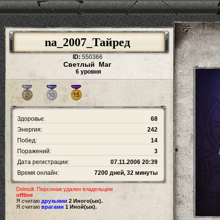
na_2007_Тайред
ID:
550366
Светлый Маг
6 уровня
Здоровье:
68
Энергия:
242
Побед:
14
Поражений:
3
Дата регистрации:
07.11.2006 20:39
Время онлайн:
7200 дней, 32 минуты
Delmult. Персонаж удален владельцем
offline
Я считаю
друзьями
2 Иного(ых).
Я считаю
врагами
1 Иной(ых).