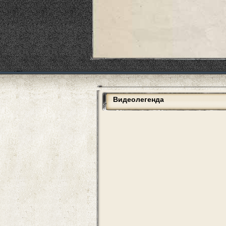
Видеолегенда