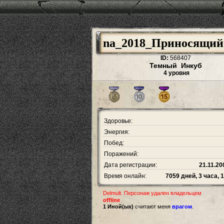
na_2018_Приносящий
ID:
568407
Темный Инкуб
4 уровня
Здоровье:
Энергия:
Побед:
Поражений:
Дата регистрации:
21.11.20
Время онлайн:
7059 дней, 3 часа, 
Delmult. Персонаж удален владельцем
offline
1 Иной(ых)
считают меня
врагом
.