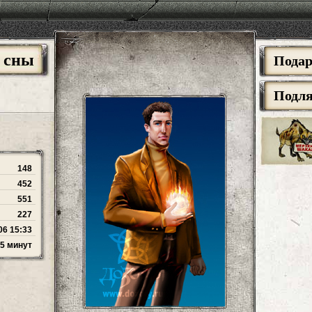
 сны
Пода
Подл
148
452
551
227
06 15:33
15 минут