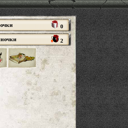
рочки
0
яночки
2