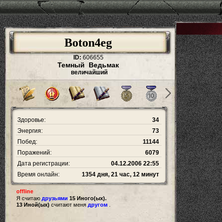
Boton4eg
ID:
606655
Темный Ведьмак
величайший
Здоровье:
34
Энергия:
73
Побед:
11144
Поражений:
6079
Дата регистрации:
04.12.2006 22:55
Время онлайн:
1354 дня, 21 час, 12 минут
offline
Я считаю
друзьями
15 Иного(ых).
13 Иной(ых)
считают меня
другом
.