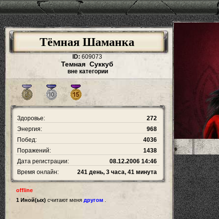
Тёмная Шаманка
ID:
609073
Темная Суккуб
вне категории
Здоровье:
272
Энергия:
968
Побед:
4036
Поражений:
1438
Дата регистрации:
08.12.2006 14:46
Время онлайн:
241 день, 3 часа, 41 минута
offline
1 Иной(ых)
считают меня
другом
.