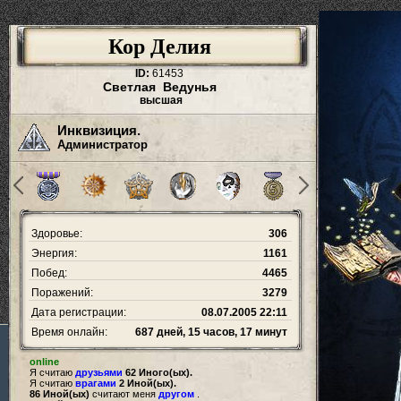
Кор Делия
ID:
61453
Светлая Ведунья
высшая
Инквизиция.
Администратор
Здоровье:
306
Энергия:
1161
Побед:
4465
Поражений:
3279
Дата регистрации:
08.07.2005 22:11
Время онлайн:
687 дней, 15 часов, 17 минут
online
Я считаю
друзьями
62 Иного(ых).
Я считаю
врагами
2 Иной(ых).
86 Иной(ых)
считают меня
другом
.