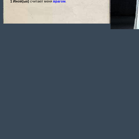
1 Иной(ых)
считают меня
врагом
.