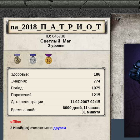
na_2018_П_А_Т_Р_И_О_Т
ID:
646738
Светлый Маг
2 уровня
Здоровье:
186
Энергия:
774
Побед:
1975
Поражений:
1215
Дата регистрации:
11.02.2007 02:15
6000 дней, 11 часов,
Время онлайн:
31 минута
offline
2 Иной(ых)
считают меня
другом
.