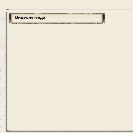
Видеолегенда