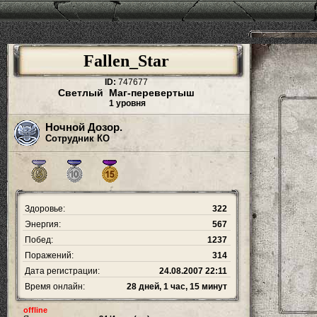
Fallen_Star
ID:
747677
Светлый Маг-перевертыш
1 уровня
Ночной Дозор.
Сотрудник КО
Здоровье:
322
Энергия:
567
Побед:
1237
Поражений:
314
Дата регистрации:
24.08.2007 22:11
Время онлайн:
28 дней, 1 час, 15 минут
offline