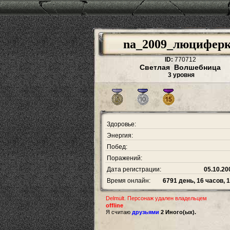
na_2009_люцифер
ID:
770712
Светлая Волшебница
3 уровня
Здоровье:
Энергия:
Побед:
Поражений:
Дата регистрации:
05.10.20
Время онлайн:
6791 день, 16 часов, 
Delmult. Персонаж удален владельцем
offline
Я считаю
друзьями
2 Иного(ых).