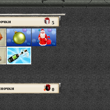
рочки
5
яночки
0