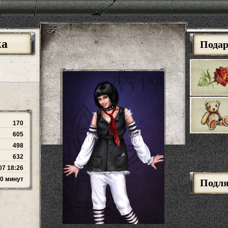
ка
Пода
170
605
498
632
07 18:26
10 минут
Подл