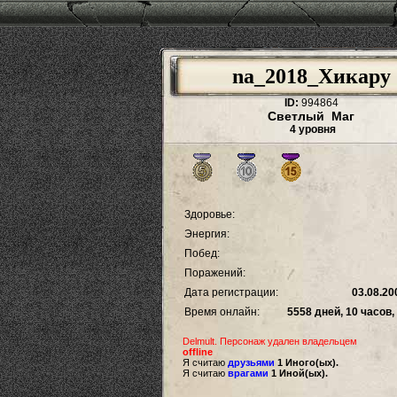
na_2018_Хикару
ID:
994864
Светлый Маг
4 уровня
Здоровье:
Энергия:
Побед:
Поражений:
Дата регистрации:
03.08.20
Время онлайн:
5558 дней, 10 часов,
Delmult. Персонаж удален владельцем
offline
Я считаю
друзьями
1 Иного(ых).
Я считаю
врагами
1 Иной(ых).