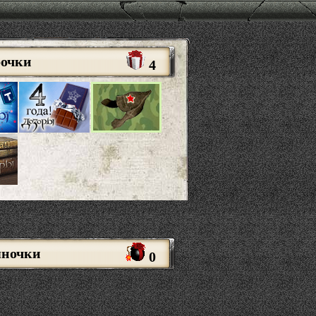
рочки
4
яночки
0