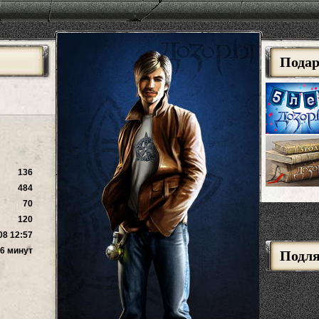
Пода
136
484
70
120
08 12:57
 6 минут
Подл