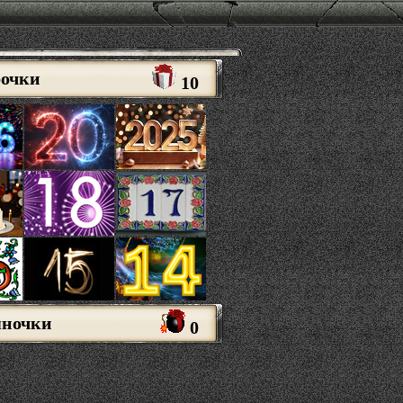
рочки
10
яночки
0