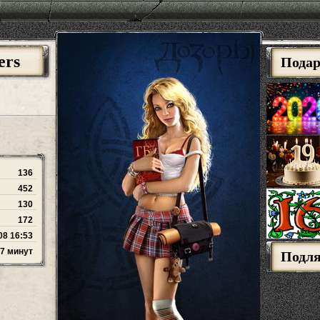
ers
Пода
136
452
130
172
08 16:53
47 минут
Подл