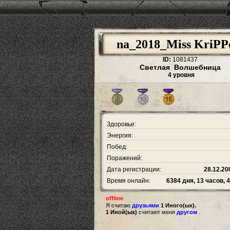
na_2018_Miss KriPP
ID:
1081437
Светлая Волшебница
4 уровня
Здоровье:
Энергия:
Побед:
Поражений:
Дата регистрации:
28.12.20
Время онлайн:
6384 дня, 13 часов, 
offline
Я считаю
друзьями
1 Иного(ых).
1 Иной(ых)
считают меня
другом
.