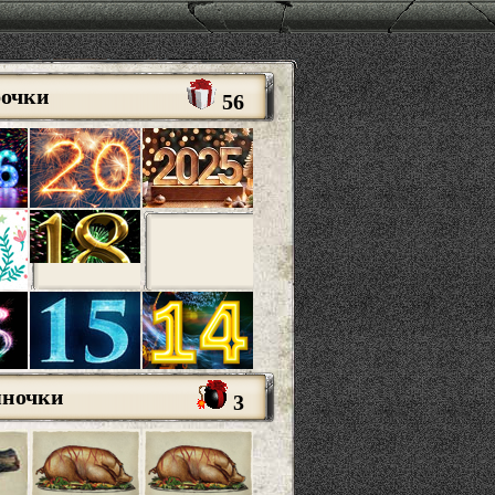
рочки
56
яночки
3