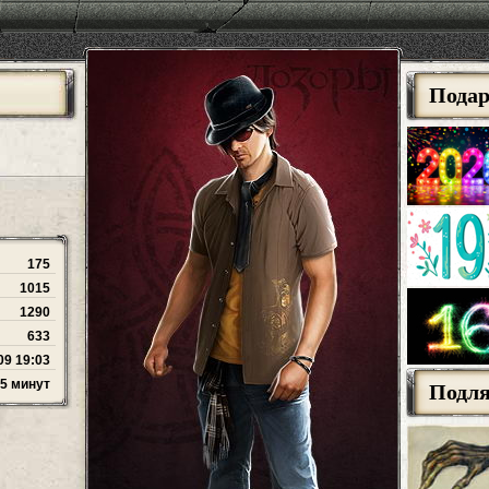
Пода
175
1015
1290
633
09 19:03
35 минут
Подл