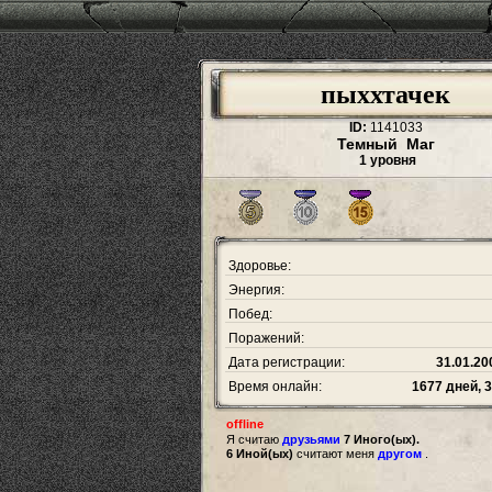
пыххтачек
ID:
1141033
Темный Маг
1 уровня
Здоровье:
Энергия:
Побед:
Поражений:
Дата регистрации:
31.01.20
Время онлайн:
1677 дней, 
offline
Я считаю
друзьями
7 Иного(ых).
6 Иной(ых)
считают меня
другом
.