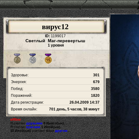
вирус12
ID:
1199017
Светлый Маг-перевертыш
1 уровня
Здоровье:
301
Энергия:
679
Побед:
3580
Поражений:
1820
Дата регистрации:
26.04.2009 14:37
Время онлайн:
701 день, 5 часов, 38 минут
offline
Я считаю
друзьями
8 Иного(ых).
Я считаю
врагами
1 Иной(ых).
10 Иной(ых)
считают меня
другом
.