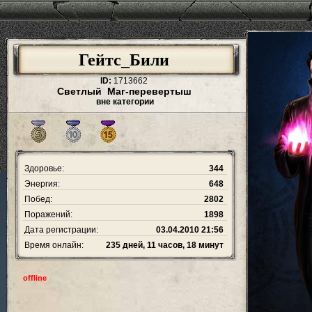
Гейтс_Били
ID:
1713662
Светлый Маг-перевертыш
вне категории
Здоровье:
344
Энергия:
648
Побед:
2802
Поражений:
1898
Дата регистрации:
03.04.2010 21:56
Время онлайн:
235 дней, 11 часов, 18 минут
offline