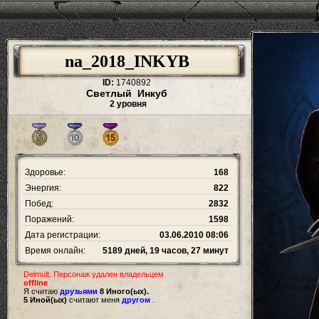
na_2018_INKYB
ID:
1740892
Светлый Инкуб
2 уровня
Здоровье:
168
Энергия:
822
Побед:
2832
Поражений:
1598
Дата регистрации:
03.06.2010 08:06
Время онлайн:
5189 дней, 19 часов, 27 минут
Delmult. Персонаж удален владельцем
offline
Я считаю
друзьями
8 Иного(ых).
5 Иной(ых)
считают меня
другом
.