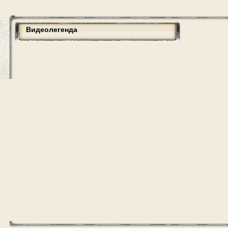
Видеолегенда