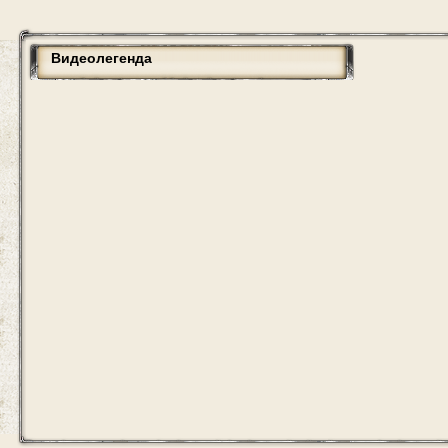
Видеолегенда