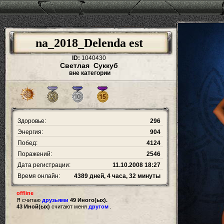
na_2018_Delenda est
ID:
1040430
Светлая Суккуб
вне категории
Здоровье:
296
Энергия:
904
Побед:
4124
Поражений:
2546
Дата регистрации:
11.10.2008 18:27
Время онлайн:
4389 дней, 4 часа, 32 минуты
offline
Я считаю
друзьями
49 Иного(ых).
43 Иной(ых)
считают меня
другом
.