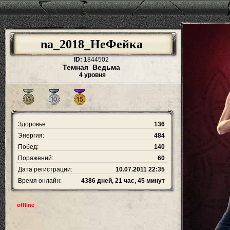
na_2018_НеФейка
ID:
1844502
Темная Ведьма
4 уровня
Здоровье:
136
Энергия:
484
Побед:
140
Поражений:
60
Дата регистрации:
10.07.2011 22:35
Время онлайн:
4386 дней, 21 час, 45 минут
offline