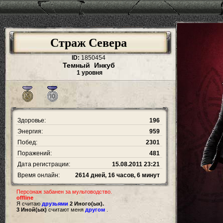
Страж Севера
ID:
1850454
Темный Инкуб
1 уровня
Здоровье:
196
Энергия:
959
Побед:
2301
Поражений:
481
Дата регистрации:
15.08.2011 23:21
Время онлайн:
2614 дней, 16 часов, 6 минут
Персонаж забанен за мультоводство.
offline
Я считаю
друзьями
2 Иного(ых).
3 Иной(ых)
считают меня
другом
.