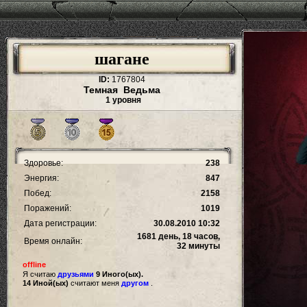
шагане
ID:
1767804
Темная Ведьма
1 уровня
Здоровье:
238
Энергия:
847
Побед:
2158
Поражений:
1019
Дата регистрации:
30.08.2010 10:32
1681 день, 18 часов,
Время онлайн:
32 минуты
offline
Я считаю
друзьями
9 Иного(ых).
14 Иной(ых)
считают меня
другом
.