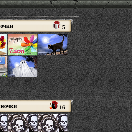
рочки
5
яночки
16