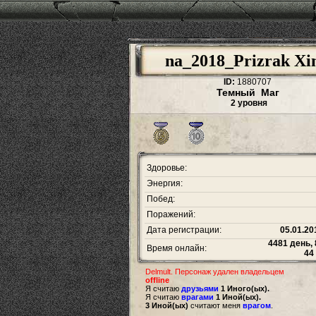
na_2018_Prizrak Xi
ID:
1880707
Темный Маг
2 уровня
Здоровье:
Энергия:
Побед:
Поражений:
Дата регистрации:
05.01.20
4481 день, 
Время онлайн:
44
Delmult. Персонаж удален владельцем
offline
Я считаю
друзьями
1 Иного(ых).
Я считаю
врагами
1 Иной(ых).
3 Иной(ых)
считают меня
врагом
.