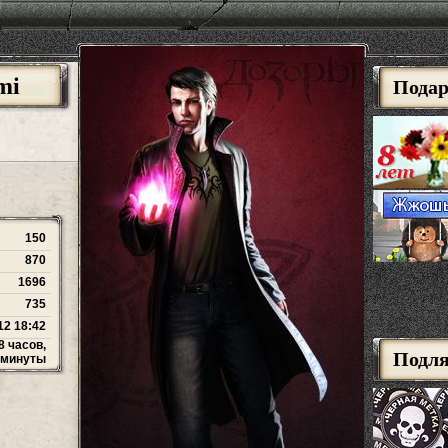
mi
Пода
150
870
1696
735
12 18:42
8 часов,
Подл
 минуты