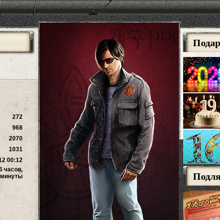
Пода
272
968
2070
1031
12 00:12
6 часов,
Подл
 минуты