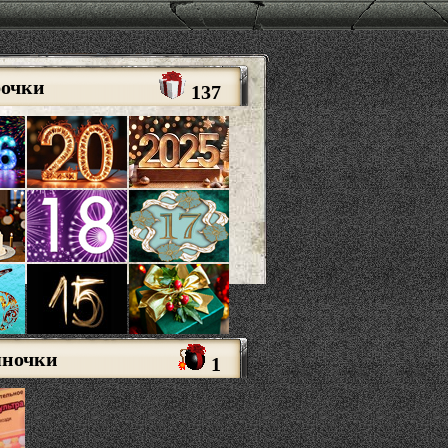
рочки
137
яночки
1