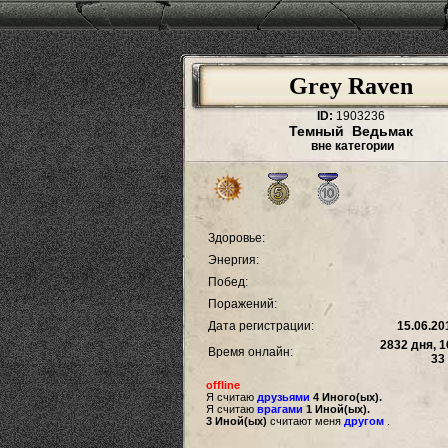
Grey Raven
ID:
1903236
Темный Ведьмак
вне категории
Здоровье:
Энергия:
Побед:
Поражений:
Дата регистрации:
15.06.20
2832 дня, 1
Время онлайн:
33
offline
Я считаю
друзьями
4 Иного(ых).
Я считаю
врагами
1 Иной(ых).
3 Иной(ых)
считают меня
другом
.