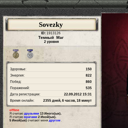
Sovezky
ID:
1913126
Темный Маг
2 уровня
Здоровье:
150
Энергия:
822
Побед:
860
Поражений:
535
Дата регистрации:
22.09.2012 15:31
Время онлайн:
2355 дней, 6 часов, 18 минут
offline
Я считаю
друзьями
13 Иного(ых).
Я считаю
врагами
2 Иной(ых).
5 Иной(ых)
считают меня
другом
.