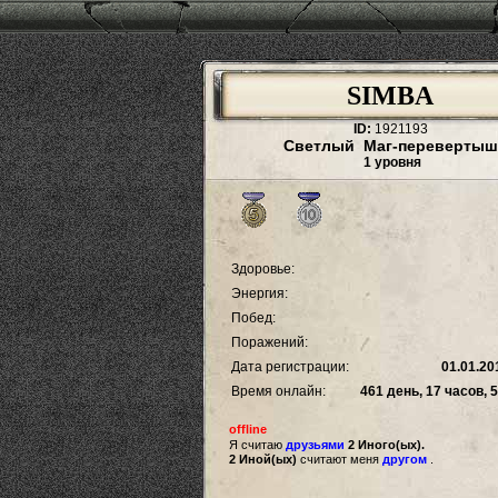
SIMBA
ID:
1921193
Светлый Маг-перевертыш
1 уровня
Здоровье:
Энергия:
Побед:
Поражений:
Дата регистрации:
01.01.20
Время онлайн:
461 день, 17 часов, 
offline
Я считаю
друзьями
2 Иного(ых).
2 Иной(ых)
считают меня
другом
.