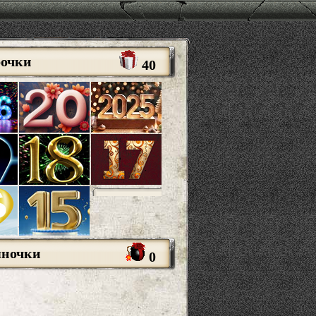
рочки
40
яночки
0