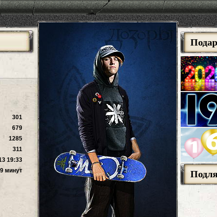
Пода
301
679
1285
311
13 19:33
59 минут
Подл