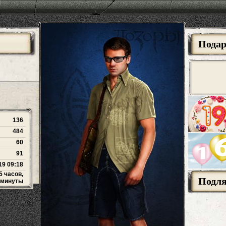
Пода
136
484
60
91
19 09:18
5 часов,
Подл
 минуты