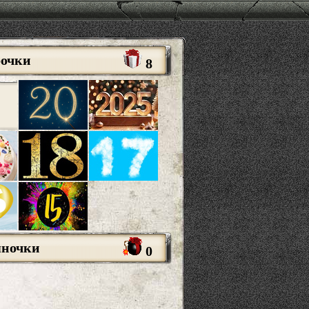
рочки
8
яночки
0