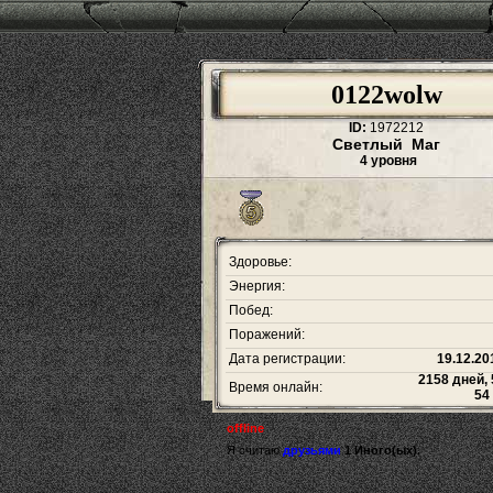
0122wolw
ID:
1972212
Светлый Маг
4 уровня
Здоровье:
Энергия:
Побед:
Поражений:
Дата регистрации:
19.12.20
2158 дней, 
Время онлайн:
54
offline
Я считаю
друзьями
1 Иного(ых).