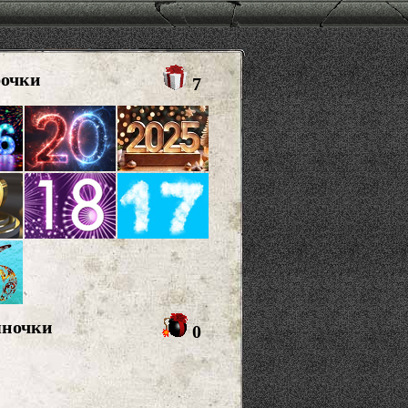
рочки
7
яночки
0