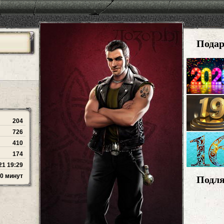
Пода
204
726
410
174
21 19:29
30 минут
Подл