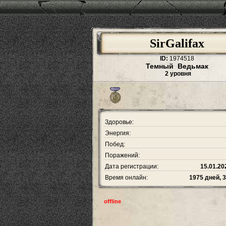
SirGalifax
ID:
1974518
Темный Ведьмак
2 уровня
Здоровье:
Энергия:
Побед:
Поражений:
Дата регистрации:
15.01.20
Время онлайн:
1975 дней, 
offline