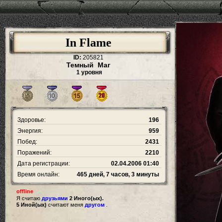
In Flame
ID:
205821
Темный Маг
1 уровня
Здоровье:
196
Энергия:
959
Побед:
2431
Поражений:
2210
Дата регистрации:
02.04.2006 01:40
Время онлайн:
465 дней, 7 часов, 3 минуты
offline
Я считаю
друзьями
2 Иного(ых).
5 Иной(ых)
считают меня
другом
.