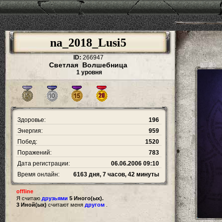
na_2018_Lusi5
ID:
266947
Светлая Волшебница
1 уровня
Здоровье:
196
Энергия:
959
Побед:
1520
Поражений:
783
Дата регистрации:
06.06.2006 09:10
Время онлайн:
6163 дня, 7 часов, 42 минуты
offline
Я считаю
друзьями
5 Иного(ых).
3 Иной(ых)
считают меня
другом
.