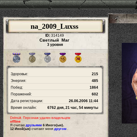
na_2009_Luxss
ID:
314149
Светлый Маг
3 уровня
Здоровье:
215
Энергия:
485
Побед:
1864
Поражений:
602
Дата регистрации:
26.06.2006 11:44
Время онлайн:
6762 дня, 21 час, 54 минуты
Delmult. Персонаж удален владельцем
offline
Я считаю
друзьями
6 Иного(ых).
12 Иной(ых)
считают меня
другом
.