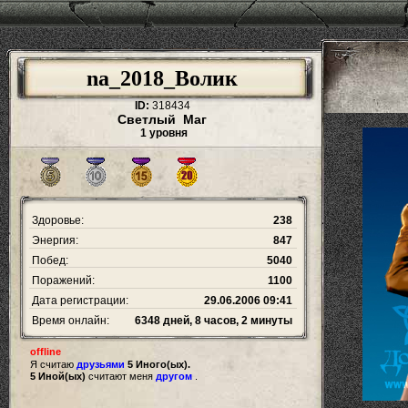
na_2018_Волик
ID:
318434
Светлый Маг
1 уровня
Здоровье:
238
Энергия:
847
Побед:
5040
Поражений:
1100
Дата регистрации:
29.06.2006 09:41
Время онлайн:
6348 дней, 8 часов, 2 минуты
offline
Я считаю
друзьями
5 Иного(ых).
5 Иной(ых)
считают меня
другом
.