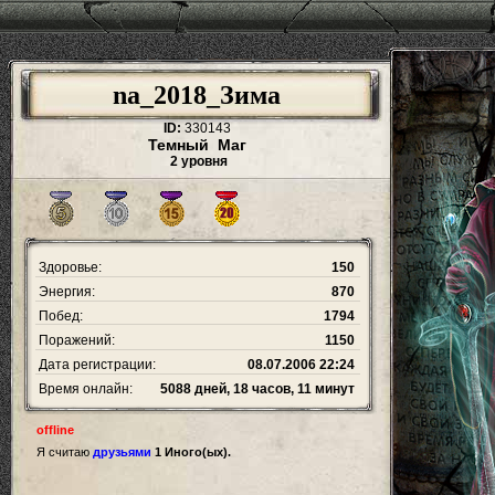
na_2018_Зима
ID:
330143
Темный Маг
2 уровня
Здоровье:
150
Энергия:
870
Побед:
1794
Поражений:
1150
Дата регистрации:
08.07.2006 22:24
Время онлайн:
5088 дней, 18 часов, 11 минут
offline
Я считаю
друзьями
1 Иного(ых).