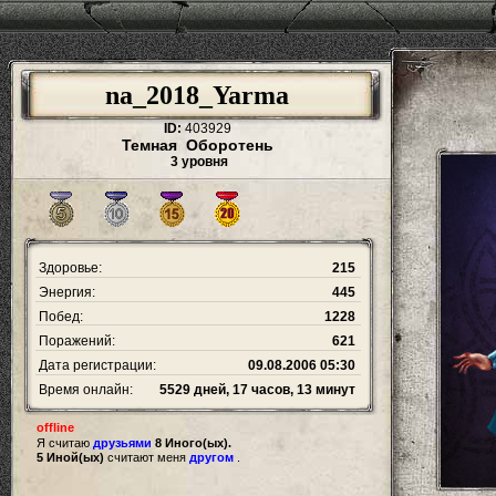
na_2018_Yarma
ID:
403929
Темная Оборотень
3 уровня
Здоровье:
215
Энергия:
445
Побед:
1228
Поражений:
621
Дата регистрации:
09.08.2006 05:30
Время онлайн:
5529 дней, 17 часов, 13 минут
offline
Я считаю
друзьями
8 Иного(ых).
5 Иной(ых)
считают меня
другом
.